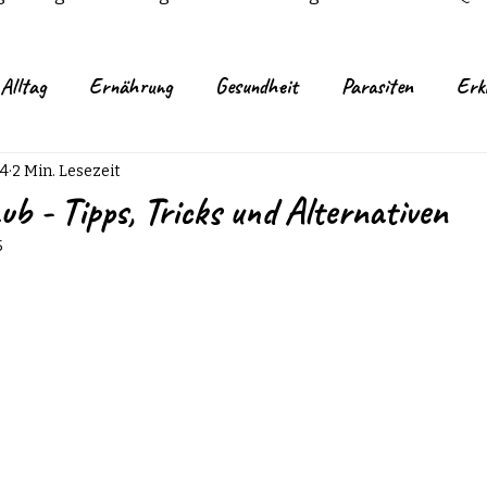
Alltag
Ernährung
Gesundheit
Parasiten
Erk
ngsmethoden
Leckerli
Rezepte
Zahngesundheit
24
2 Min. Lesezeit
b - Tipps, Tricks und Alternativen
5
 und Tricks
Welpen
Zecken