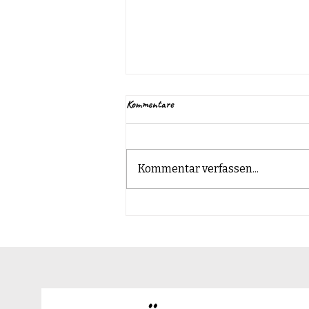
Kommentare
Kommentar verfassen...
Akuter Durchfall beim Hund – was
jetzt wirklich hilft