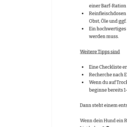
einer Barf-Ration
Reinfleischdosen 
Obst, Öle und ggf
Ein hochwertiges Do
werden muss.
Weitere Tipps sind
Eine Checkliste e
Recherche nach E
Wenn du auf Trocken
beginne bereits 
Dann steht einem ent
Wenn dein Hund ein Re