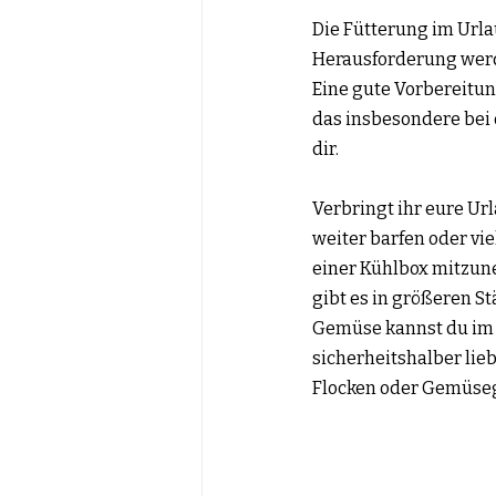
Die Fütterung im Urla
Herausforderung werde
Eine gute Vorbereitun
das insbesondere bei d
dir.
Verbringt ihr eure Ur
weiter barfen oder vi
einer Kühlbox mitzune
gibt es in größeren St
Gemüse kannst du im S
sicherheitshalber lie
Flocken oder Gemüsegl