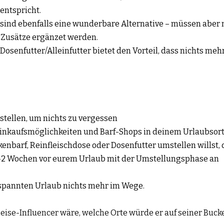
 entspricht.
sind ebenfalls eine wunderbare Alternative – müssen aber mit
. Zusätze ergänzet werden.
senfutter/Alleinfutter bietet den Vorteil, dass nichts mehr ergä
rstellen, um nichts zu vergessen
inkaufsmöglichkeiten und Barf-Shops in deinem Urlaubsor
barf, Reinfleischdose oder Dosenfutter umstellen willst, dann      
1-2 Wochen vor eurem Urlaub mit der Umstellungsphase an
spannten Urlaub nichts mehr im Wege.
ise-Influencer wäre, welche Orte würde er auf seiner Buck