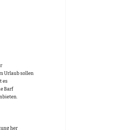
r 
m Urlaub sollen 
 es 
e Barf 
nbieten.
er             