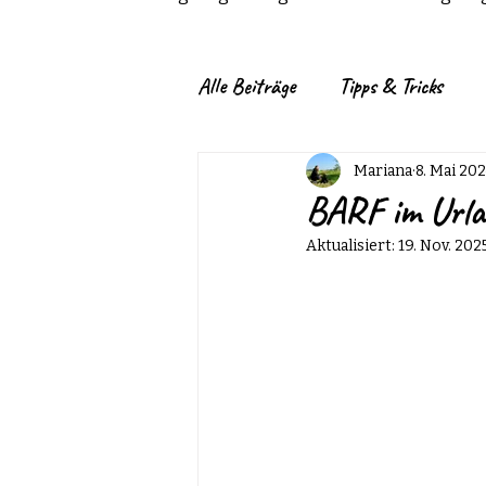
Alle Beiträge
Tipps & Tricks
Kräuter für Hunde
Fütteru
Mariana
8. Mai 20
BARF im Urlau
Aktualisiert:
19. Nov. 202
Hundefutter
DIY
Tipp