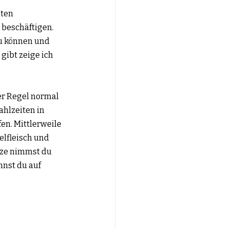
ten 
beschäftigen. 
u können und 
gibt zeige ich 
er Regel normal 
hlzeiten in 
n. Mittlerweile 
elfleisch und 
tze nimmst du 
nst du auf 