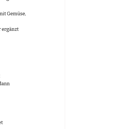
 Gemüse,        
nzt             
t
               
et