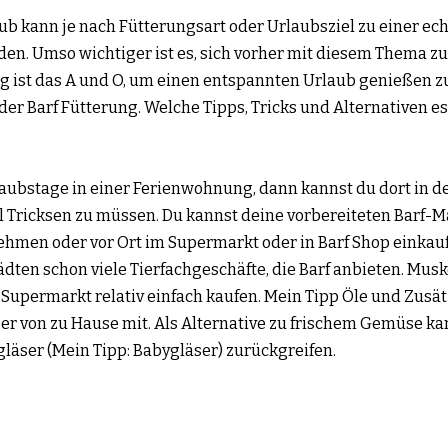
ub kann je nach Fütterungsart oder Urlaubsziel zu einer ech
n. Umso wichtiger ist es, sich vorher mit diesem Thema zu 
g ist das A und O, um einen entspannten Urlaub genießen z
er Barf Fütterung. Welche Tipps, Tricks und Alternativen es 
laubstage in einer Ferienwohnung, dann kannst du dort in d
el Tricksen zu müssen. Du kannst deine vorbereiteten Barf-Ma
hmen oder vor Ort im Supermarkt oder in Barf Shop einkaufe
ädten schon viele Tierfachgeschäfte, die Barf anbieten. Musk
upermarkt relativ einfach kaufen. Mein Tipp Öle und Zusä
ber von zu Hause mit. Als Alternative zu frischem Gemüse kan
äser (Mein Tipp: Babygläser) zurückgreifen.