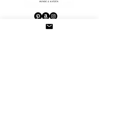
Weil das Passende im Napf lange Freude
schafft
Canivictus bietet individuelle Futterberatung für
Hunde und Katzen – vor Ort in Göppingen & Raum
Stuttgart oder deutschlandweit per Online-
Beratung.
Hundeernährungsberatung Stuttgart & Göppingen