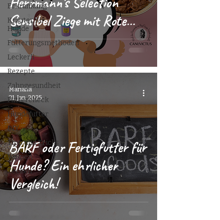
Herrmann’s Selection
Erkrankung
Sensibel Ziege mit Rote
Kräuter für
Hunde
Beete & Hirse
Fütterungsmethoden
Leckerli
Rezepte
Zahngesundheit
Mariana
31. Jan. 2025
Futtercheck
Hundefutter
DIY
BARF oder Fertigfutter für
Tipp und Tricks
Welpen
Hunde? Ein ehrlicher
Zecken
Vergleich!