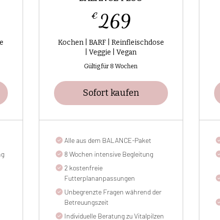
€
269€
€
269
se
Kochen | BARF | Reinfleischdose
| Veggie | Vegan
Gültig für 8 Wochen
Sofort kaufen
Alle aus dem BALANCE-Paket
ng
8 Wochen intensive Begleitung
2 kostenfreie
Futterplananpassungen
Unbegrenzte Fragen während der
Betreuungszeit
Individuelle Beratung zu Vitalpilzen