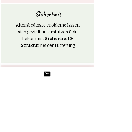
Sicherheit
Altersbedingte Probleme lassen
sich gezielt unterstützen & du
bekommst
Sicherheit &
Struktur
bei der Fütterung
Individuell
Dein Seniorhund wird
individuell versorgt
– statt
„nach Gefühl“
JETZT KONTAKT AUFNEHMEN